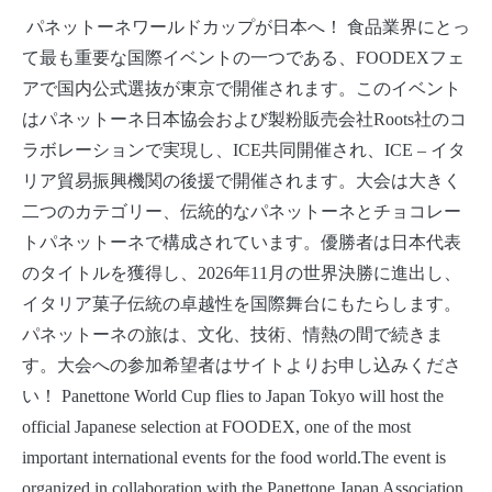
パネットーネワールドカップが日本へ！ 食品業界にとっ
て最も重要な国際イベントの一つである、FOODEXフェ
アで国内公式選抜が東京で開催されます。このイベント
はパネットーネ日本協会および製粉販売会社Roots社のコ
ラボレーションで実現し、ICE共同開催され、ICE – イタ
リア貿易振興機関の後援で開催されます。大会は大きく
二つのカテゴリー、伝統的なパネットーネとチョコレー
トパネットーネで構成されています。優勝者は日本代表
のタイトルを獲得し、2026年11月の世界決勝に進出し、
イタリア菓子伝統の卓越性を国際舞台にもたらします。
パネットーネの旅は、文化、技術、情熱の間で続きま
す。大会への参加希望者はサイトよりお申し込みくださ
い！ Panettone World Cup flies to Japan Tokyo will host the
official Japanese selection at FOODEX, one of the most
important international events for the food world.The event is
organized in collaboration with the Panettone Japan Association